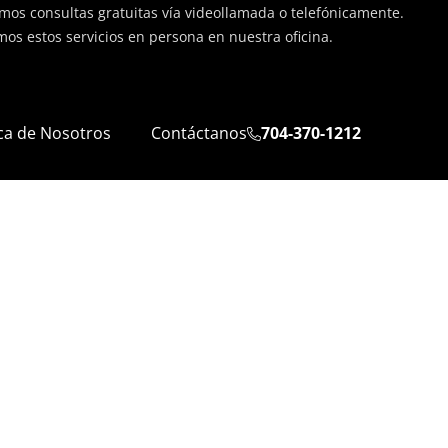
os consultas gratuitas vía videollamada o telefónicamente.
os estos servicios en persona en nuestra oficina.
ca de Nosotros
Contáctanos
704-370-1212