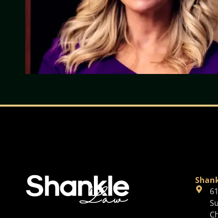
Shank
61
Su
Ch