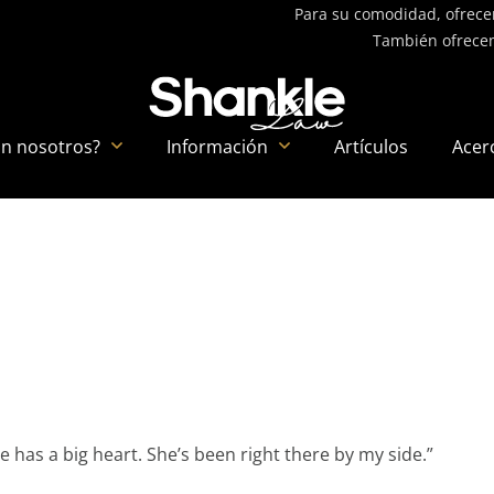
Para su comodidad, ofrecem
También ofrecem
on nosotros?
Información
Artículos
Acer
she has a big heart. She’s been right there by my side.”