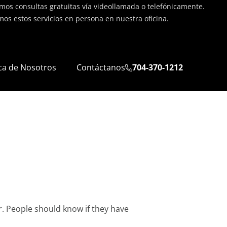
os consultas gratuitas vía videollamada o telefónicamente.
os estos servicios en persona en nuestra oficina.
ca de Nosotros
Contáctanos
704-370-1212
r. People should know if they have