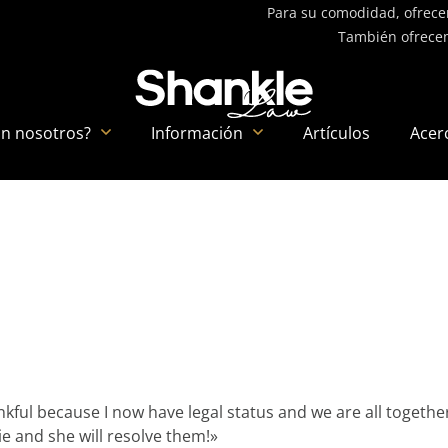
Para su comodidad, ofrecem
También ofrecem
on nosotros?
Información
Artículos
Acer
kful because I now have legal status and we are all togethe
e and she will resolve them!»