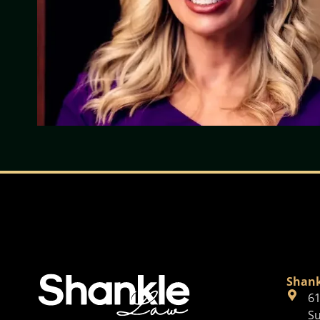
Shank
61
Su